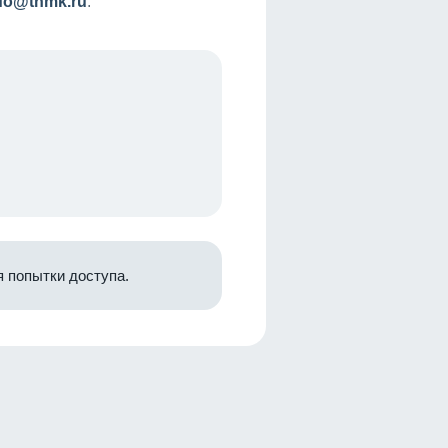
nfo@tnmk.ru
.
 попытки доступа.