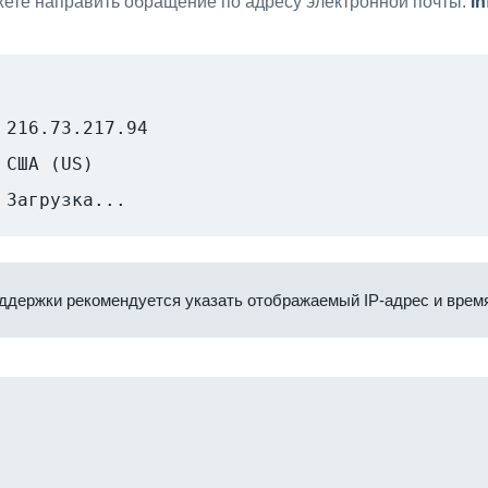
ете направить обращение по адресу электронной почты:
i
216.73.217.94
США (US)
Загрузка...
ддержки рекомендуется указать отображаемый IP-адрес и время