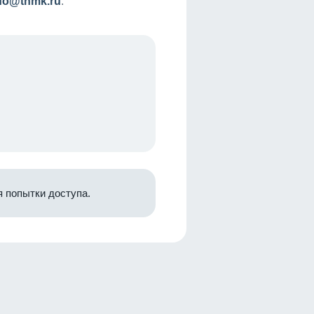
nfo@tnmk.ru
.
 попытки доступа.