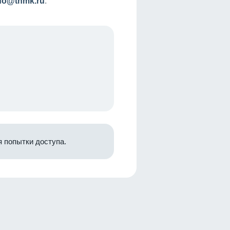
nfo@tnmk.ru
.
 попытки доступа.