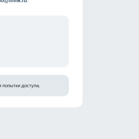
nfo@tnmk.ru
.
 попытки доступа.