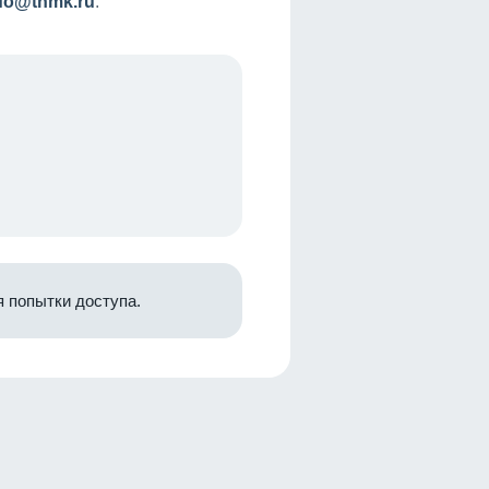
nfo@tnmk.ru
.
 попытки доступа.